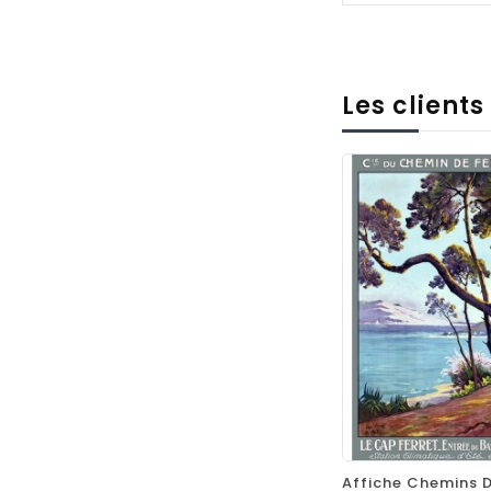
Les client
favorite_border
equalizer