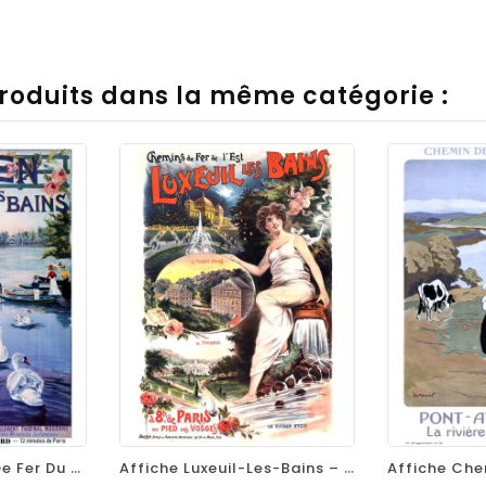
produits dans la même catégorie :
visibility
favorite_border
equalizer
visibility
favorite_border
Affiche Chemins De Fer Du Nord - Enghien-Les-Bains
Affiche Luxeuil-Les-Bains – Thermalisme Et Villégiature