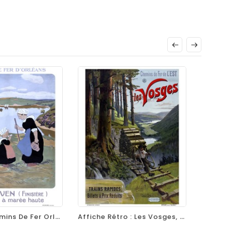
equalizer
visibility
favorite_border
equalizer
visibility
Affiche Chemins De Fer Orléans - Pont-Aven
Affiche Rétro : Les Vosges, Nature Et Trains, Par Frédéric Hugo D'Alési