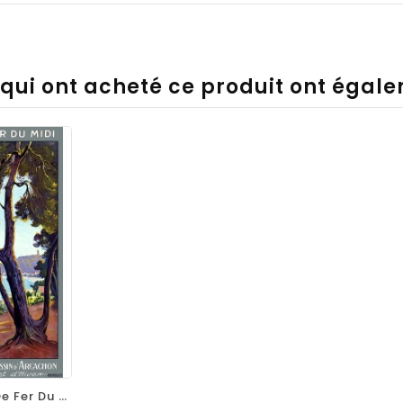
s qui ont acheté ce produit ont égal
visibility
Affiche Chemins De Fer Du Midi - Le Cap-Ferret