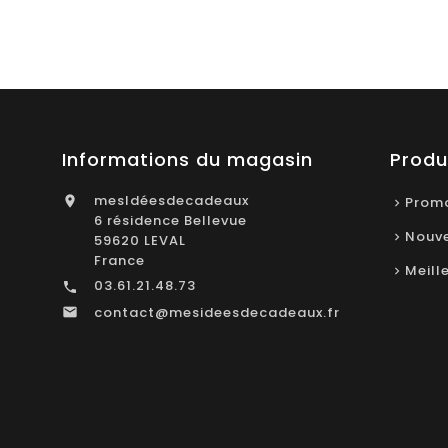
Informations du magasin
Produ
mesIdéesdecadeaux

Promo
6 résidence Bellevue
Nouve
59620 LEVAL
France
Meill
03.61.21.48.73

contact@mesideesdecadeaux.fr
