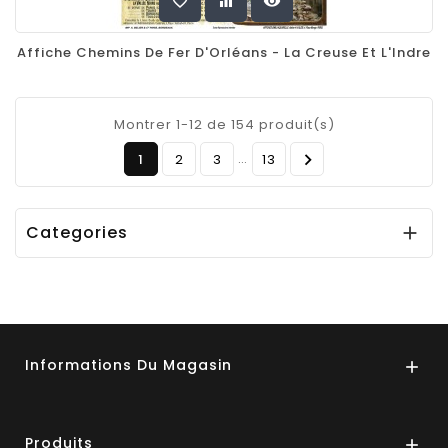
favorite_border
equalizer
visibility
Affiche Chemins De Fer D'Orléans - La Creuse Et L'Indre
Montrer 1-12 de 154 produit(s)
…

1
2
3
13
Categories

Informations Du Magasin

Produits
