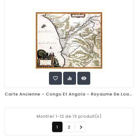
favorite_border
equalizer
visibility
Carte Ancienne – Congo Et Angola – Royaume De Loango, Angola, Benguela (1662)
Montrer 1-12 de 13 produit(s)

1
2