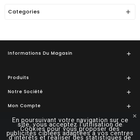
Categories

Informations Du Magasin

Produits

Notre Société

Mon Compte

En poursuivant votre navigation sur ce
site, vous acceptez l'utilisation de
© 2026 - mesIdéesdecadeaux.fr un service de
Cookies pour vous proposer des
GénéalogieKdo
publicités ciblées adaptées à vos centres
d'intérêts et réaliser des statistiques de