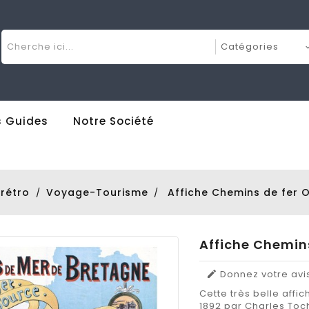
 Guides
Notre Société
 rétro
Voyage-Tourisme
Affiche Chemins de fer O
Affiche Chemins
Donnez votre avi

Cette très belle aff
1892 par Charles Toc