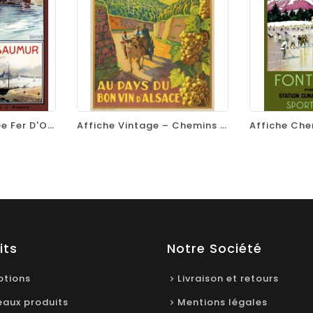
visibility
favorite_border
equalizer
visibility
favorite_border
Affiche Chemins De Fer D'Orléans - Visitez L'Anjou
Affiche Vintage – Chemins De Fer D’Alsace Et De Lorraine – Au Pays Du Bon Vin D’Alsace
its
Notre Société
tions
Livraison et retours
aux produits
Mentions légales