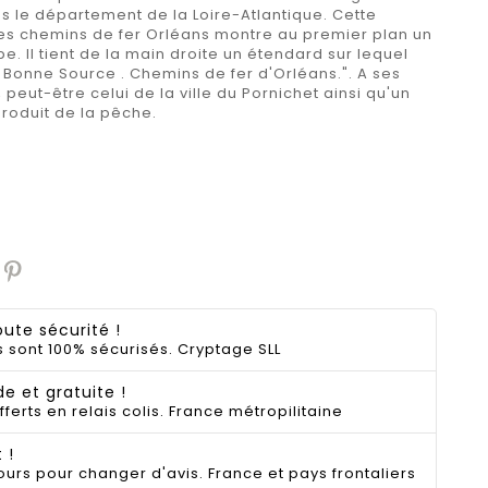
s le département de la Loire-Atlantique. Cette
 des chemins de fer Orléans montre au premier plan un
e. Il tient de la main droite un étendard sur lequel
t . Bonne Source . Chemins de fer d'Orléans.". A ses
, peut-être celui de la ville du Pornichet ainsi qu'un
produit de la pêche.
ute sécurité !
 sont 100% sécurisés. Cryptage SLL
de et gratuite !
fferts en relais colis. France métropilitaine
 !
ours pour changer d'avis. France et pays frontaliers