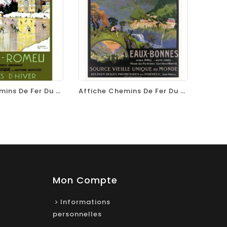
equalizer
visibility
favorite_border
equalizer
visibility
Affiche Chemins De Fer Du Midi - Font-Romeu - Sports D'hiver
Affiche Chemins De Fer Du Midi Et D'Orléans - Eaux-Bonnes
Mon Compte
Informations
personnelles