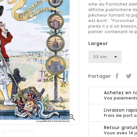
ville du
Pornichet
dan
affiche publicitaire
pêcheur fumant la pip
est écrit : "Porniche
pieds il y a un blason
panier contenant le 
Largeur
Partager
Achetez en to
Vos paiements
Livraison rapi
Frais de port o

Retour gratuit
Vous avez 14 j