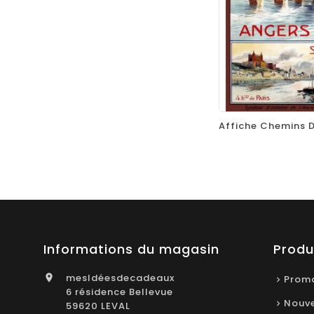
favorite_border
equalizer
Informations du magasin
Produ
mesIdéesdecadeaux

Promo
6 résidence Bellevue
Nouve
59620 LEVAL