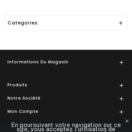
Categories

Informations Du Magasin

Produits

Notre Société

Mon Compte

En poursuivant votre navigation sur ce
site, vous acceptez l'utilisation de
© 2026 - mesIdéesdecadeaux.fr un service de