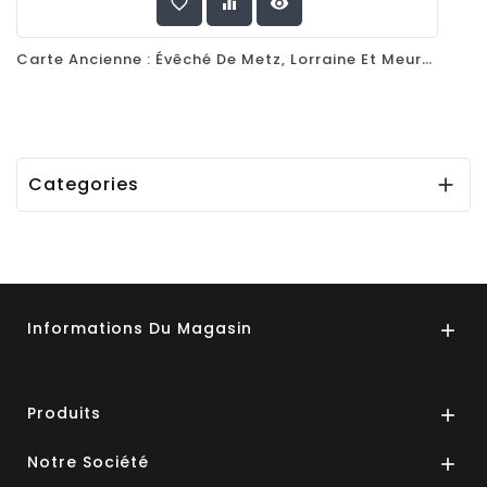
favorite_border
equalizer
visibility
Carte Ancienne : Évêché De Metz, Lorraine Et Meurthe-Et-Moselle Par Joan Blaeu, 1662
Categories

Informations Du Magasin

Produits

Notre Société
