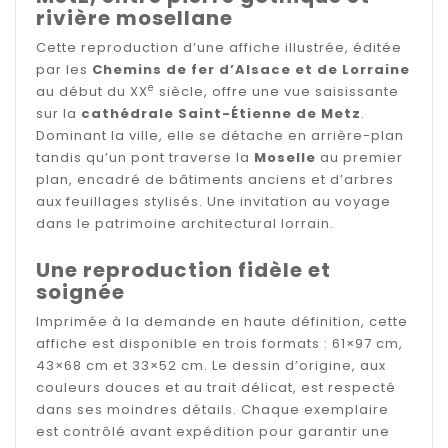
rivière mosellane
Cette reproduction d’une affiche illustrée, éditée
par les
Chemins de fer d’Alsace et de Lorraine
e
au début du XX
siècle, offre une vue saisissante
sur la
cathédrale Saint-Étienne de Metz
.
Dominant la ville, elle se détache en arrière-plan
tandis qu’un pont traverse la
Moselle
au premier
plan, encadré de bâtiments anciens et d’arbres
aux feuillages stylisés. Une invitation au voyage
dans le patrimoine architectural lorrain.
Une reproduction fidèle et
soignée
Imprimée à la demande en haute définition, cette
affiche est disponible en trois formats : 61×97 cm,
43×68 cm et 33×52 cm. Le dessin d’origine, aux
couleurs douces et au trait délicat, est respecté
dans ses moindres détails. Chaque exemplaire
est contrôlé avant expédition pour garantir une