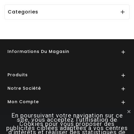
Categories

Informations Du Magasin

Produits

Notre Société

Mon Compte

En poursuivant votre navigation sur ce
site, vous acceptez l'utilisation de
© 2026 - mesIdéesdecadeaux.fr un service de
Cookies pour vous proposer des
GénéalogieKdo
publicités ciblées adaptées à vos centres
d'intérêts et réaliser des statistiques de