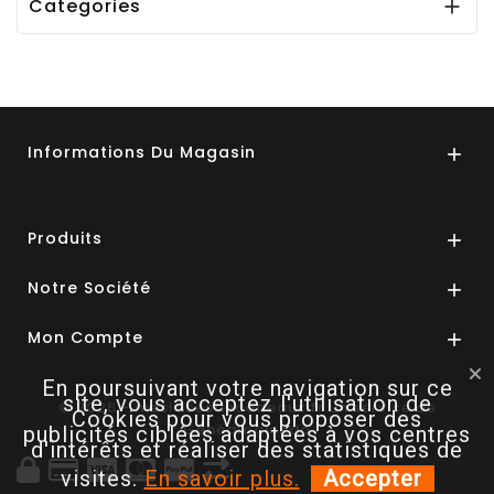
Categories

Informations Du Magasin

Produits

Notre Société

Mon Compte

En poursuivant votre navigation sur ce
site, vous acceptez l'utilisation de
© 2026 - mesIdéesdecadeaux.fr un service de
Cookies pour vous proposer des
GénéalogieKdo
publicités ciblées adaptées à vos centres
d'intérêts et réaliser des statistiques de
visites.
En savoir plus.
Accepter