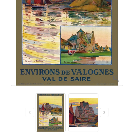


