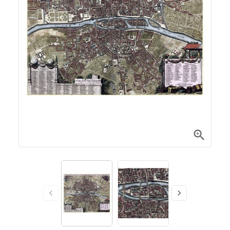


