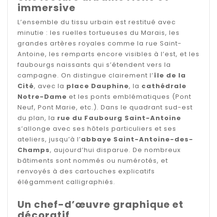
immersive
L’ensemble du tissu urbain est restitué avec
minutie : les ruelles tortueuses du Marais, les
grandes artères royales comme la rue Saint-
Antoine, les remparts encore visibles à l’est, et les
faubourgs naissants qui s’étendent vers la
campagne. On distingue clairement l’
île de la
Cité
, avec la
place Dauphine
, la
cathédrale
Notre-Dame
et les ponts emblématiques (Pont
Neuf, Pont Marie, etc.). Dans le quadrant sud-est
du plan, la
rue du Faubourg Saint-Antoine
s’allonge avec ses hôtels particuliers et ses
ateliers, jusqu’à l’
abbaye Saint-Antoine-des-
Champs
, aujourd’hui disparue. De nombreux
bâtiments sont nommés ou numérotés, et
renvoyés à des cartouches explicatifs
élégamment calligraphiés.
Un chef-d’œuvre graphique et
décoratif