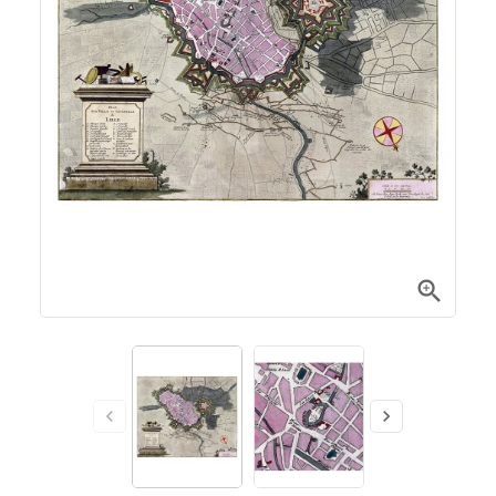


