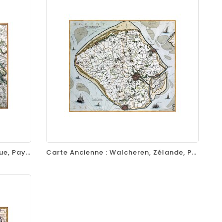
favorite_border
equalizer
visibility
Carte Ancienne : Gueldre, Nimègue, Pays-Bas, Par Frederik De Wit, 1688
Carte Ancienne : Walcheren, Zélande, Par Nicolaes Visscher, 1681