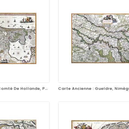
equalizer
visibility
favorite_border
equalizer
visibility
Carte Ancienne : Comté De Hollande, Pays-Bas, Par Nicolaes Visscher, 1682