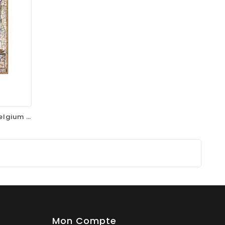
Carte Ancienne Des Pays-Bas (Belgium Foederatum), 1680 – Nicolas Visscher
Mon Compte