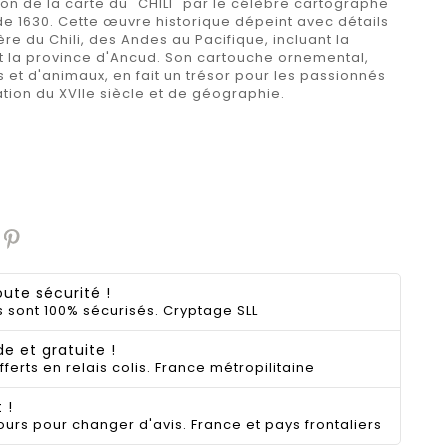
on de la carte du "CHILI" par le célèbre cartographe
de 1630. Cette œuvre historique dépeint avec détails
re du Chili, des Andes au Pacifique, incluant la
t la province d'Ancud. Son cartouche ornemental,
 et d'animaux, en fait un trésor pour les passionnés
ration du XVIIe siècle et de géographie.
ute sécurité !
 sont 100% sécurisés. Cryptage SLL
de et gratuite !
fferts en relais colis. France métropilitaine
 !
ours pour changer d'avis. France et pays frontaliers