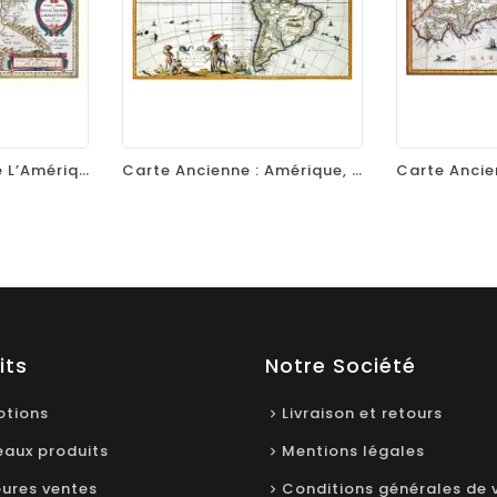
visibility
favorite_border
equalizer
visibility
favorite_border
Carte Ancienne De L’Amérique Centrale – Terra Firma Et Novum Regnum, 1635
Carte Ancienne : Amérique, Nouveau Monde, Par Nicolaes Visscher, 1681
its
Notre Société
tions
Livraison et retours
aux produits
Mentions légales
eures ventes
Conditions générales de 