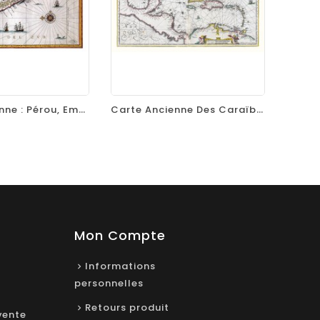
equalizer
visibility
favorite_border
equalizer
visibility
Carte Ancienne : Pérou, Empire Inca, Pacifique, Par Willem Blaeu, 1630
Carte Ancienne Des Caraïbes – Insulae Americanae, 1636
Mon Compte
Informations
personnelles
Retours produit
vente