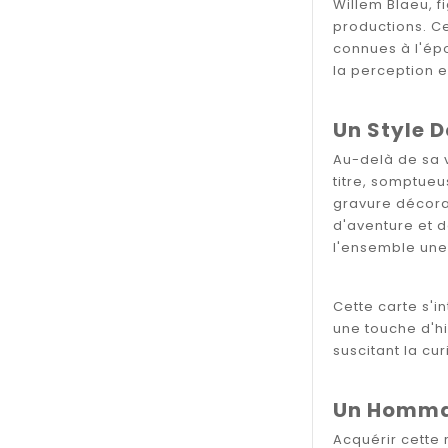
Willem Blaeu, f
productions. Ce
connues à l'épo
la perception 
Un Style 
Au-delà de sa v
titre, somptueu
gravure décora
d'aventure et d
l'ensemble une 
Cette carte s'i
une touche d'hi
suscitant la cur
Un Hommag
Acquérir cette