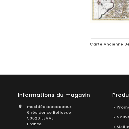
favorite_border
equalizer
Informations du magasin
Produ
mesIdéesdecadeaux

Promo
6 résidence Bellevue
Nouve
59620 LEVAL
France
Meill