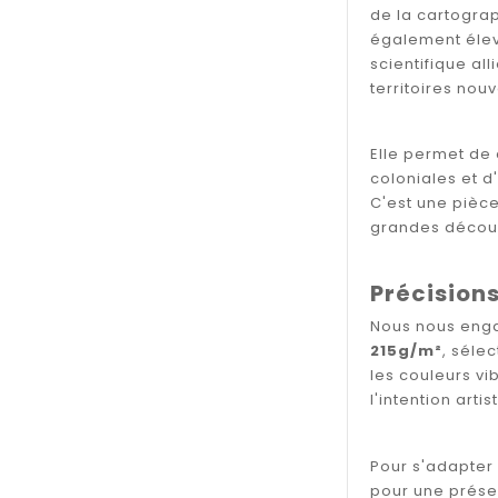
de la cartogra
également élevé
scientifique al
territoires nou
Elle permet de
coloniales et d
C'est une pièce
grandes décou
Précisions
Nous nous engag
215g/m²
, séle
les couleurs vi
l'intention arti
Pour s'adapter 
pour une prése