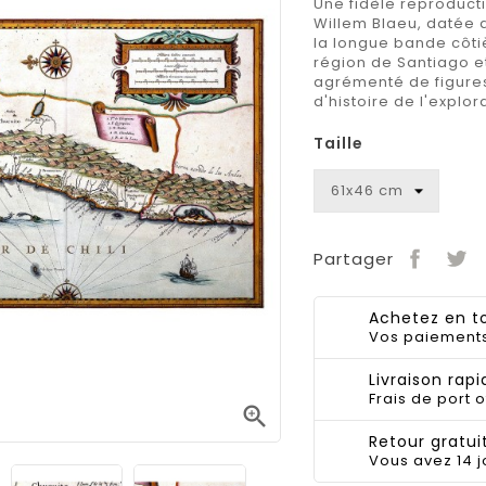
Une fidèle reproducti
Willem Blaeu, datée 
la longue bande côtiè
région de Santiago e
agrémenté de figures
d'histoire de l'explo
Taille
Partager
Achetez en to
Vos paiements
Livraison rapi
Frais de port o

Retour gratuit
Vous avez 14 j