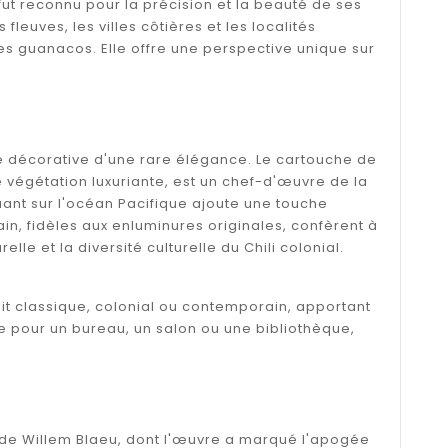
fut reconnu pour la précision et la beauté de ses
leuves, les villes côtières et les localités
es guanacos. Elle offre une perspective unique sur
ce décorative d'une rare élégance. Le cartouche de
 végétation luxuriante, est un chef-d'œuvre de la
ant sur l'océan Pacifique ajoute une touche
n, fidèles aux enluminures originales, confèrent à
le et la diversité culturelle du Chili colonial.
oit classique, colonial ou contemporain, apportant
ite pour un bureau, un salon ou une bibliothèque,
 de Willem Blaeu, dont l'œuvre a marqué l'apogée