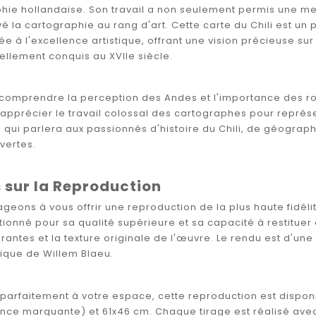
phie hollandaise. Son travail a non seulement permis une me
 la cartographie au rang d'art. Cette carte du Chili est un 
liée à l'excellence artistique, offrant une vision précieuse s
vellement conquis au XVIIe siècle.
 comprendre la perception des Andes et l'importance des ro
'apprécier le travail colossal des cartographes pour représ
 qui parlera aux passionnés d'histoire du Chili, de géograp
vertes.
 sur la Reproduction
eons à vous offrir une reproduction de la plus haute fidéli
ctionné pour sa qualité supérieure et sa capacité à restituer 
brantes et la texture originale de l'œuvre. Le rendu est d'une
stique de Willem Blaeu.
parfaitement à votre espace, cette reproduction est disponi
nce marquante) et 61x46 cm. Chaque tirage est réalisé avec