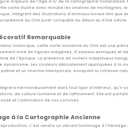
igure majeure de l'âge d'or de la cartographie hollandaise, 
tte carte illustre avec minutie les chaînes de montagnes, les f
que, intégrant des illustrations d'animaux locaux tels que d
européenne du Chili post-conquête au début du XVIIe siècle.
Décoratif Remarquable
aleur historique, cette carte ancienne du Chili est une piè
sement orné de figures indigènes, d'oiseaux exotiques et de
tive de l'époque. La présence de voiliers majestueux navigu
e dynamisme. Les couleurs délicatement appliquées à la mai
patine et un charme intemporels, évoquant la richesse naturel
ntégrera harmonieusement dans tout type d'intérieur, qu'il s
stoire, de culture lointaine et de raffinement. Elle est parfa
iosité et l'admiration de vos convives.
e à la Cartographie Ancienne
 reproduction, c'est rendre un vibrant hommage à l'héritage