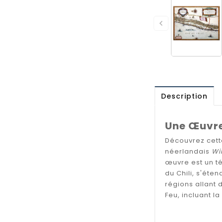

Description
Une Œuvre
Découvrez cet
néerlandais
Wi
œuvre est un té
du Chili, s'éte
régions allant 
Feu, incluant l