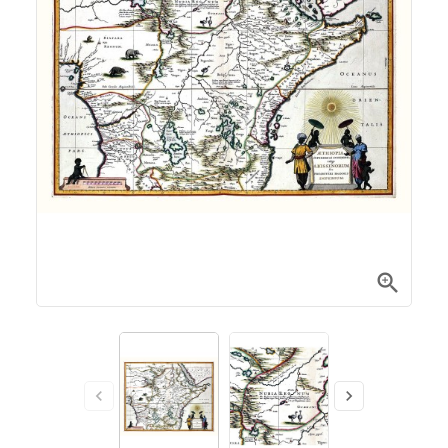


